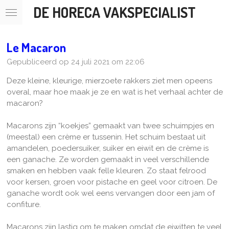
DE HORECA VAKSPECIALIST
Ga
direct
naar
de
Le Macaron
hoofdinhoud
Gepubliceerd op 24 juli 2021 om 22:06
Deze kleine, kleurige, mierzoete rakkers ziet men opeens
overal, maar hoe maak je ze en wat is het verhaal achter de
macaron?
Macarons zijn “koekjes” gemaakt van twee schuimpjes en
(meestal) een crème er tussenin. Het schuim bestaat uit
amandelen, poedersuiker, suiker en eiwit en de crème is
een ganache. Ze worden gemaakt in veel verschillende
smaken en hebben vaak felle kleuren. Zo staat felrood
voor kersen, groen voor pistache en geel voor citroen. De
ganache wordt ook wel eens vervangen door een jam of
confiture.
Macarons zijn lastig om te maken omdat de eiwitten te veel