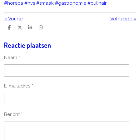
#horeca
#hvs
#smaak
#gastronomie
#culinair
«
Vorige
Volgende
»
D
D
S
D
e
e
h
e
l
e
a
l
Reactie plaatsen
e
l
r
e
n
e
n
Naam *
E-mailadres *
Bericht *