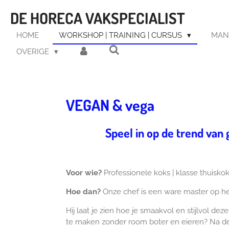
Ga
DE HORECA VAKSPECIALIST
direct
naar
HOME
WORKSHOP | TRAINING | CURSUS
MAN
de
OVERIGE
hoofdinhoud
VEGAN & vega
Speel in op de trend van
Voor wie?
Professionele koks | klasse thuiskok
Hoe dan?
Onze chef is een ware master op he
Hij laat je zien hoe je smaakvol en stijlvol d
te maken zonder room boter en eieren? Na de 