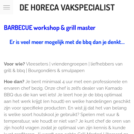
DE HORECA VAKSPECIALIST
Ga
direct
naar
de
BARBECUE workshop & grill master
hoofdinhoud
Er is veel meer mogelijk met de bbq dan je denkt...
Voor wie?
Vleeseters | vriendengroepen | liefhebbers van
grill & bbq | Bourgondiërs & smulpapen
Hoe dan?
Je bent minimaal 4 uur met een professionele en
ervaren chef bezig. Onze chef is zelfs dealer van Kamado
BBQ dus die kan wel iets! Je leert hoe je de bbq optimaal
aan het werk krijgt (en houdt) en welke handelingen geschikt
zijn voor specifieke producten. En wist jij dat het van belang
is welke soort houtskool je gebruikt? Spelen met vuur &
temperatuur, wie houdt er niet van? Je kunt chef de oren van
zijn hoofd vragen zodat je optimaal van zijn kennis & kunde