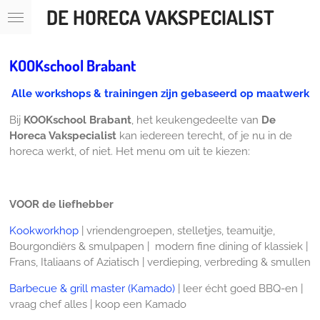
DE HORECA VAKSPECIALIST
Ga
direct
naar
de
KOOKschool Brabant
hoofdinhoud
Alle workshops & trainingen zijn gebaseerd op maatwerk
Bij
KOOKschool Brabant
, het keukengedeelte van
De
Horeca Vakspecialist
kan iedereen terecht, of je nu in de
horeca werkt, of niet. Het menu om uit te kiezen:
VOOR de liefhebber
Kookworkhop
| vriendengroepen, stelletjes, teamuitje,
Bourgondiërs & smulpapen | modern fine dining of klassiek |
Frans, Italiaans of Aziatisch | verdieping, verbreding & smullen
Barbecue & grill master (Kamado)
| leer écht goed BBQ-en |
vraag chef alles | koop een Kamado