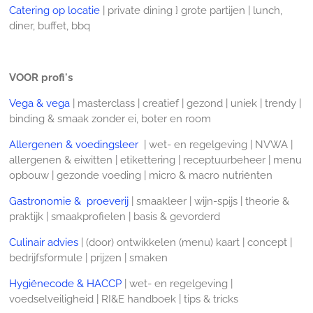
Catering op locatie
| private dining } grote partijen | lunch,
diner, buffet, bbq
VOOR profi's
Vega & vega
| masterclass | creatief | gezond | uniek | trendy |
binding & smaak zonder ei, boter en room
Allergenen & voedingsleer
| wet- en regelgeving | NVWA |
allergenen & eiwitten | etikettering | receptuurbeheer | menu
opbouw | gezonde voeding | micro & macro nutriënten
Gastronomie & proeverij
| smaakleer | wijn-spijs | theorie &
praktijk | smaakprofielen | basis & gevorderd
Culinair advies
| (door) ontwikkelen (menu) kaart | concept |
bedrijfsformule | prijzen | smaken
Hygiënecode & HACCP
| wet- en regelgeving |
voedselveiligheid | RI&E handboek | tips & tricks