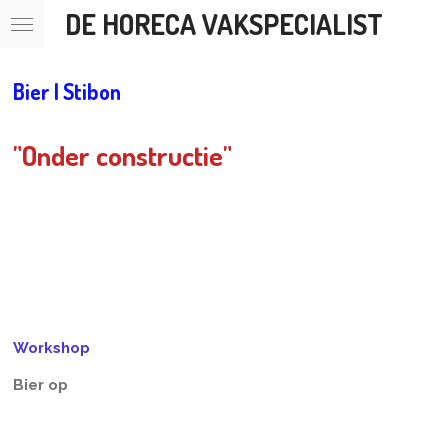
DE HORECA VAKSPECIALIST
Ga
direct
naar
de
Bier | Stibon
hoofdinhoud
"Onder constructie"
Workshop
Bier op