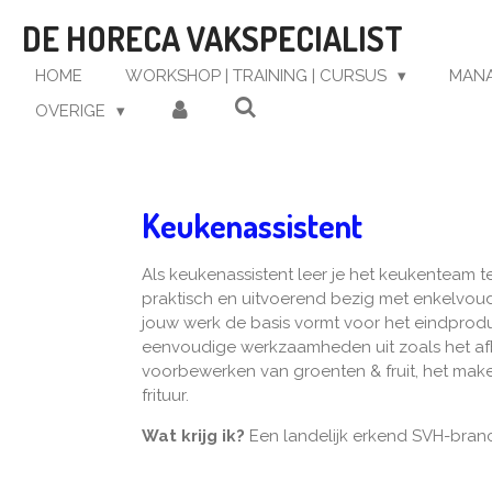
Ga
DE HORECA VAKSPECIALIST
direct
naar
HOME
WORKSHOP | TRAINING | CURSUS
MAN
de
OVERIGE
hoofdinhoud
Keukenassistent
Als keukenassistent leer je het keukenteam
praktisch en uitvoerend bezig met enkelvou
jouw werk de basis vormt voor het eindprodu
eenvoudige werkzaamheden uit zoals het af
voorbewerken van groenten & fruit, het mak
frituur.
Wat krijg ik?
Een landelijk erkend SVH-bra