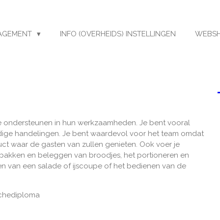
AGEMENT
INFO (OVERHEIDS) INSTELLINGEN
WEBS
 te ondersteunen in hun werkzaamheden. Je bent vooral
dige handelingen. Je bent waardevol voor het team omdat
ct waar de gasten van zullen genieten. Ook voer je
bakken en beleggen van broodjes, het portioneren en
en van een salade of ijscoupe of het bedienen van de
nchediploma