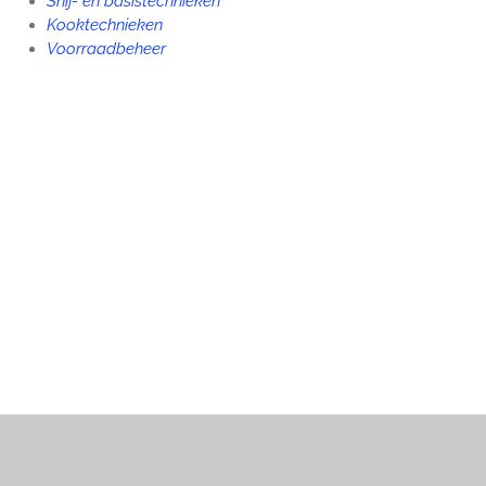
Snij- en b
asistechnieken
Kooktechnieken
Voorraadbeheer